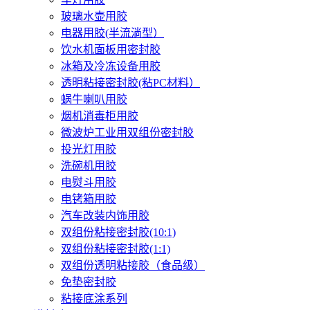
玻璃水壶用胶
电器用胶(半流淌型）
饮水机面板用密封胶
冰箱及冷冻设备用胶
透明粘接密封胶(粘PC材料）
蜗牛喇叭用胶
烟机消毒柜用胶
微波炉工业用双组份密封胶
投光灯用胶
洗碗机用胶
电熨斗用胶
电铐箱用胶
汽车改装内饰用胶
双组份粘接密封胶(10:1)
双组份粘接密封胶(1:1)
双组份透明粘接胶（食品级）
免垫密封胶
粘接底涂系列