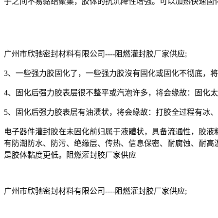
子之间不易黏结聚集，胶体的抗沉降性增强。可以加热快速固
广州市欣驰密封材料有限公司----阻燃灌封胶厂家供应;
3、一些强力胶固化了，一些强力胶沒有固化或固化不彻底，
4、固化后强力胶表层很不整平或汽泡许多，将会缘故：固化
5、固化后强力胶表层有油渍状，将会缘故：打胶全过程有冰
电子器件灌封胶在未固化前归属于液體状，具备流通性，胶液
有防潮防水、防污、绝缘层、传热、信息保密、耐腐蚀、耐高
是胶体黏度更低。阻燃灌封胶厂家供应
广州市欣驰密封材料有限公司----阻燃灌封胶厂家供应;