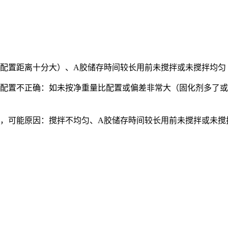
（配置距离十分大）、A胶储存時间较长用前未搅拌或未搅拌均匀
水配置不正确：如未按净重量比配置或偏差非常大（固化剂多了或
全，可能原因：搅拌不均匀、A胶储存時间较长用前未搅拌或未搅