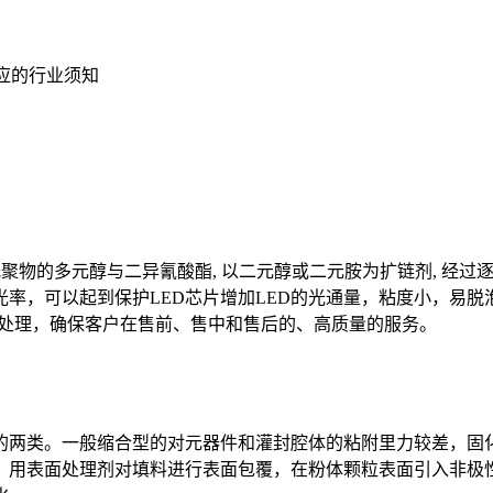
应的行业须知
低聚物的多元醇与二异氰酸酯, 以二元醇或二元胺为扩链剂, 经
光率，可以起到保护LED芯片增加LED的光通量，粘度小，易
行处理，确保客户在售前、售中和售后的、高质量的服务。
的两类。一般缩合型的对元器件和灌封腔体的粘附里力较差，固化
。用表面处理剂对填料进行表面包覆，在粉体颗粒表面引入非极