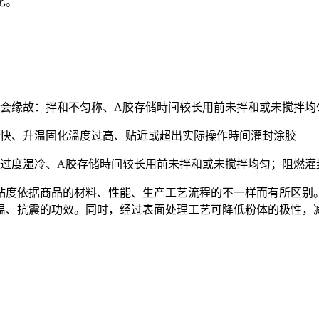
化。
将会缘故：拌和不匀称、A胶存储時间较长用前未拌和或未搅拌均
太快、升温固化溫度过高、贴近或超出实际操作時间灌封涂胶
、过度湿冷、A胶存储時间较长用前未拌和或未搅拌均匀；阻燃灌
粘度依据商品的材料、性能、生产工艺流程的不一样而有所区别。
温、抗震的功效。同时，经过表面处理工艺可降低粉体的极性，